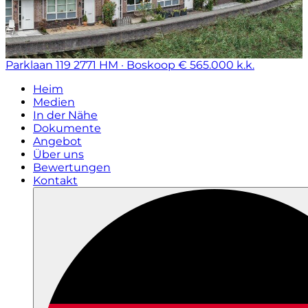
Parklaan 119
2771 HM · Boskoop
€ 565.000 k.k.
Heim
Medien
In der Nähe
Dokumente
Angebot
Über uns
Bewertungen
Kontakt