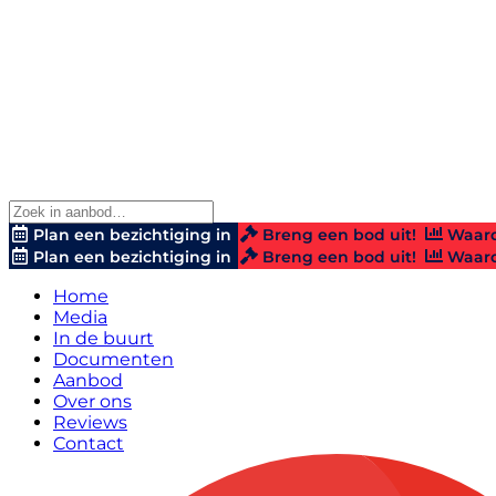
Plan een bezichtiging in
Breng een bod uit!
Waard
Plan een bezichtiging in
Breng een bod uit!
Waard
Home
Media
In de buurt
Documenten
Aanbod
Over ons
Reviews
Contact